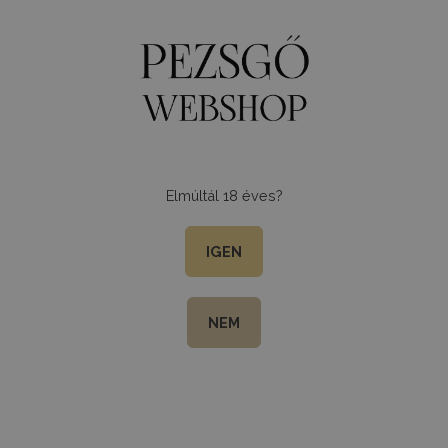
0
Menu
Elmúltál 18 éves?
Header
IGEN
Pontgyűjtő program
Szállítási információ
Kapcsolat
NEM
Oldaltérkép
Üzleti értékesítés
Navigation
Pezsgők