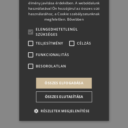
élmény javítása érdekében. A weboldalunk
Elállás a szerződéstől
használatával Ön hozzájárul az összes süti
használatához, a Cookie szabályzatunknak
megfelelően.
Bővebben
ELENGEDHETETLENÜL
SZÜKSÉGES
TELJESÍTMÉNY
CÉLZÁS
FUNKCIONALITÁS
BESOROLATLAN
ÖSSZES ELFOGADÁSA
ÖSSZES ELUTASÍTÁSA
RÉSZLETEK MEGJELENÍTÉSE