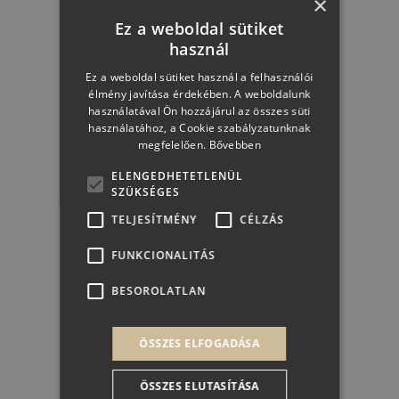
×
Ez a weboldal sütiket
használ
Ez a weboldal sütiket használ a felhasználói
élmény javítása érdekében. A weboldalunk
használatával Ön hozzájárul az összes süti
Sweet Csomag
használatához, a Cookie szabályzatunknak
megfelelően.
Bővebben
ELENGEDHETETLENÜL
SZÜKSÉGES
TELJESÍTMÉNY
CÉLZÁS
14 984 Ft + 6*50 Ft
FUNKCIONALITÁS
BESOROLATLAN
KOSÁRBA
ÖSSZES ELFOGADÁSA
ÖSSZES ELUTASÍTÁSA