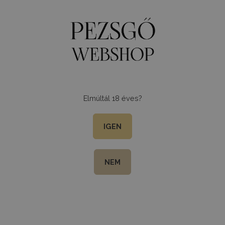
0
Menu
Elmúltál 18 éves?
IGEN
NEM