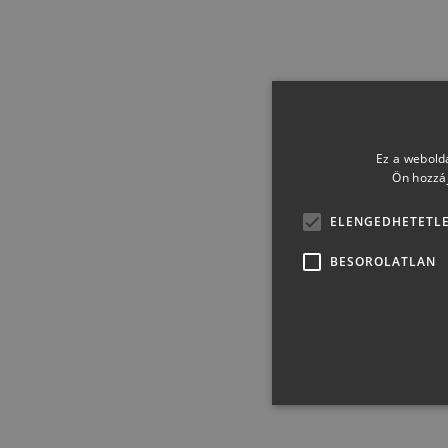
Ez a webolda
Ön hozzáj
ELENGEDHETETL
BESOROLATLAN
Elen