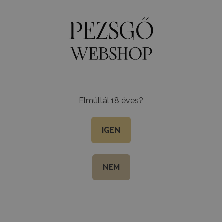
program
Szállítási információ
Kapcsolat
Oldaltérkép
Ü
k
Egyéb italok
Csomagok
BB Világa
Kiegészítők
Elmúltál 18 éves?
Champagne 
IGEN
Cuvée Brut
NEM
Ez a pezsgő a legtisztább
hogy a pezsgőpince mélyén
“La Cuvée” elnevezésű, fur
stílusát és személyiségét 