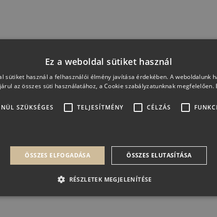
Hasonló termékeink
Ez a weboldal sütiket használ
l sütiket használ a felhasználói élmény javítása érdekében. A weboldalunk 
árul az összes süti használatához, a Cookie szabályzatunknak megfelelően.
ENÜL SZÜKSÉGES
TELJESÍTMÉNY
CÉLZÁS
FUNKC
ÖSSZES ELFOGADÁSA
ÖSSZES ELUTASÍTÁSA
RÉSZLETEK MEGJELENÍTÉSE
gedhetetlenül szükséges
Teljesítmény
Célzás
Funkcionalitás
Besorol