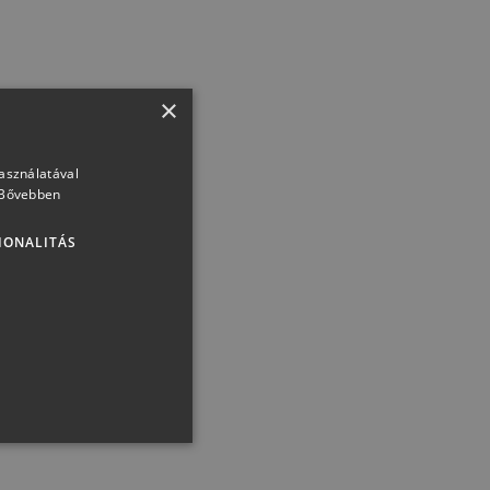
×
használatával
Bővebben
IONALITÁS
atlan