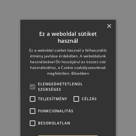
Kuponkód: BB26
×
2 399 Ft + 50 Ft
Ez a weboldal sütiket
használ
Ez a weboldal sütiket használ a felhasználói
élmény javítása érdekében. A weboldalunk
KOSÁRBA
használatával Ön hozzájárul az összes süti
használatához, a Cookie szabályzatunknak
megfelelően.
Bővebben
ELENGEDHETETLENÜL
SZÜKSÉGES
TELJESÍTMÉNY
CÉLZÁS
FUNKCIONALITÁS
BESOROLATLAN