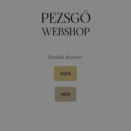
0
Menu
Elmúltál 18 éves?
IGEN
NEM