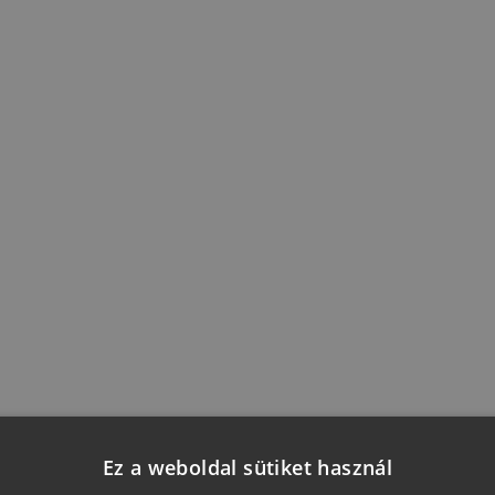
Ajánlott fogyasztási 
Savt
Hasonló termékeink
Ez a weboldal sütiket használ