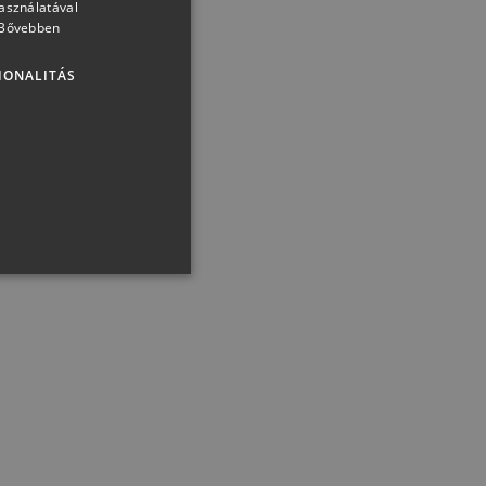
használatával
Bővebben
IONALITÁS
rut
Mionetto Luxury Collection
Valdobbiadene Prosecco
Superiore D.O.C.G. Rive di
Santo Stefano
atlan
6 299 Ft + 50 Ft
zést és a fiókkezelést. A
KOSÁRBA
 a látogatói cookie-k
gy a Cookie-Script.com