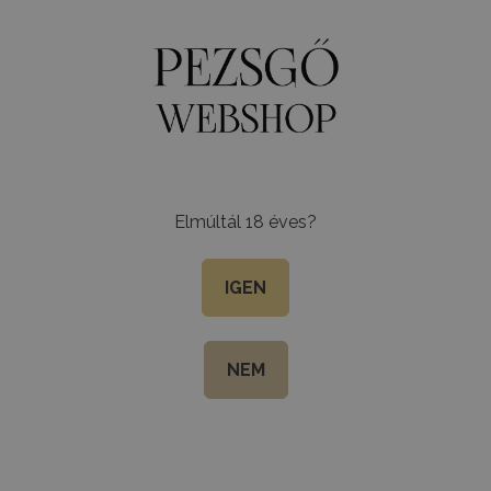
program
Szállítási információ
Kapcsolat
Oldaltérkép
Ü
k
Egyéb italok
Csomagok
BB Világa
Kiegészítők
Elmúltál 18 éves?
Hungaria A
IGEN
Frissesség és könnyedség, a
NEM
A Hungaria Alkoholmentes a t
egy különleges vagy egy spont
nélkül, amikor csak akarod!
Teszt ICE Pezsgő – mennyi