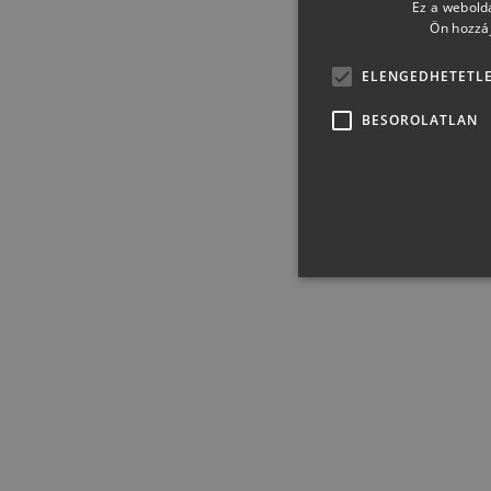
Ez a webolda
Ön hozzáj
ELENGEDHETETL
BESOROLATLAN
Törley Gála Sec 0,75l
Elen
1 899 Ft + 50 Ft
Az elengedhetetlenül szükség
weboldal nem használható me
Sz
Név
D
KOSÁRBA
CookieScriptConsent
Co
pe