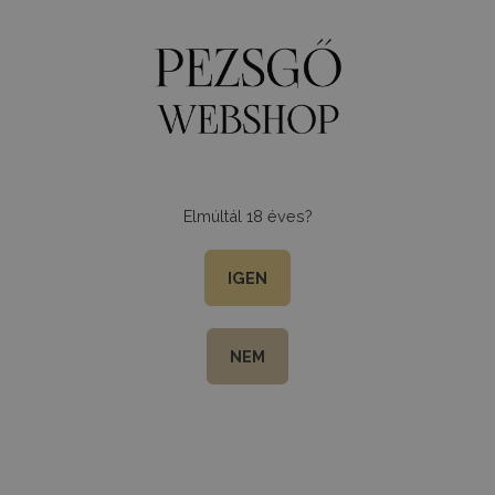
0
Menu
Elmúltál 18 éves?
IGEN
NEM