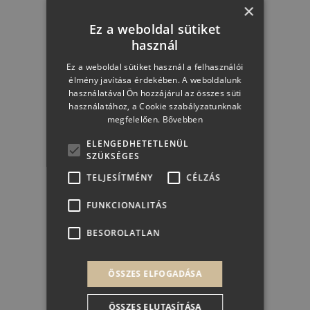
×
Ez a weboldal sütiket
KOSÁRBA
használ
Ez a weboldal sütiket használ a felhasználói
élmény javítása érdekében. A weboldalunk
használatával Ön hozzájárul az összes süti
használatához, a Cookie szabályzatunknak
megfelelően.
Bővebben
ELENGEDHETETLENÜL
SZÜKSÉGES
TELJESÍTMÉNY
CÉLZÁS
FUNKCIONALITÁS
BESOROLATLAN
ÖSSZES ELFOGADÁSA
Törley Selection Extra Sec
ÖSSZES ELUTASÍTÁSA