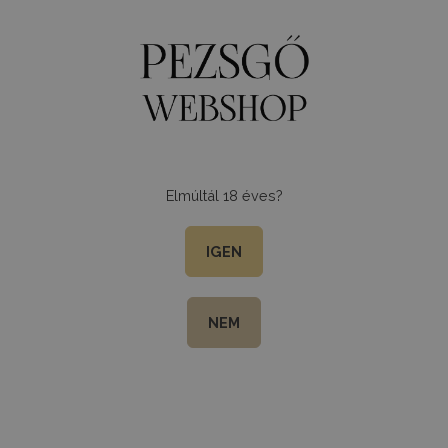
0
Menu
Elmúltál 18 éves?
IGEN
NEM