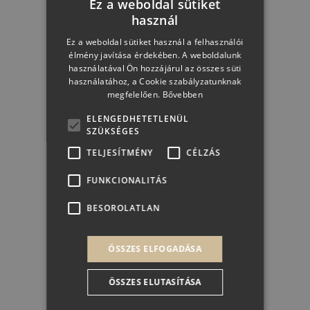
Ez a weboldal sütiket
használ
Ez a weboldal sütiket használ a felhasználói
1 699 Ft + 50 Ft
élmény javítása érdekében. A weboldalunk
használatával Ön hozzájárul az összes süti
használatához, a Cookie szabályzatunknak
megfelelően.
Bővebben
KOSÁRBA
ELENGEDHETETLENÜL
SZÜKSÉGES
TELJESÍTMÉNY
CÉLZÁS
FUNKCIONALITÁS
BESOROLATLAN
ÖSSZES ELFOGADÁSA
ÖSSZES ELUTASÍTÁSA