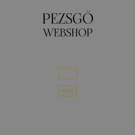
0
MENU
Elmúltál 18 éves?
IGEN
NEM