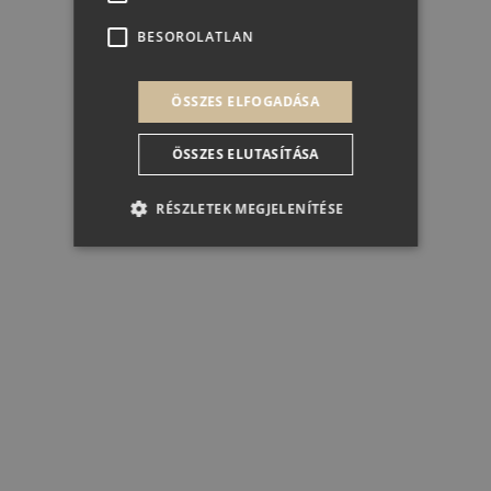
BESOROLATLAN
KOSÁRBA
ÖSSZES ELFOGADÁSA
ÖSSZES ELUTASÍTÁSA
RÉSZLETEK MEGJELENÍTÉSE
Elengedhetetlenül szükséges
Teljesítmény
Célzás
Funkcionalitás
Besorolatlan
Az elengedhetetlenül szükséges sütik lehetővé
teszik a webhely alapvető funkcióit, például a
felhasználói bejelentkezést és a fiókkezelést. A
weboldal nem használható megfelelően az
elengedhetetlenül szükséges sütik nélkül.
Szolgáltató /
Név
Lejárat
Leírás
Domain