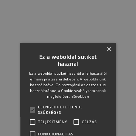
×
Ez a weboldal sütiket
használ
Ez a weboldal sütiket használ a felhasználói
élmény javítása érdekében. A weboldalunk
Champagne Laurent-Perrier La Cuvée Brut 0,75l
használatával Ön hozzájárul az összes süti
használatához, a Cookie szabályzatunknak
megfelelően.
Bővebben
ELENGEDHETETLENÜL
SZÜKSÉGES
TELJESÍTMÉNY
CÉLZÁS
26 990 Ft + 50 Ft
FUNKCIONALITÁS