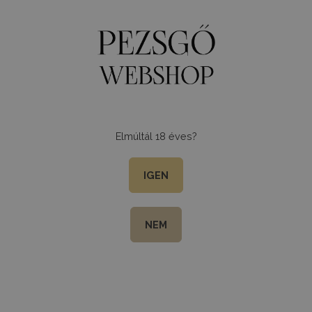
0
Menu
Elmúltál 18 éves?
IGEN
NEM