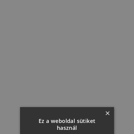
BB Spumante 0,2l
Kuponkód: BB26
849 Ft + 50 Ft
KOSÁRBA
×
Ez a weboldal sütiket
használ