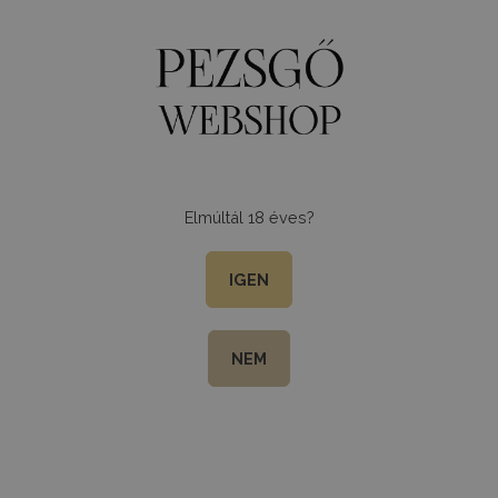
0
Menu
Elmúltál 18 éves?
IGEN
NEM