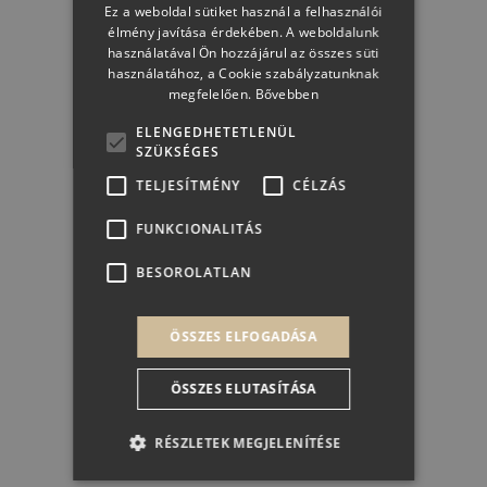
Ez a weboldal sütiket használ a felhasználói
élmény javítása érdekében. A weboldalunk
használatával Ön hozzájárul az összes süti
használatához, a Cookie szabályzatunknak
megfelelően.
Bővebben
ELENGEDHETETLENÜL
SZÜKSÉGES
TELJESÍTMÉNY
CÉLZÁS
FUNKCIONALITÁS
BESOROLATLAN
Törley Tokaji Doux
ÖSSZES ELFOGADÁSA
ÖSSZES ELUTASÍTÁSA
RÉSZLETEK MEGJELENÍTÉSE
3 499 Ft + 50 Ft