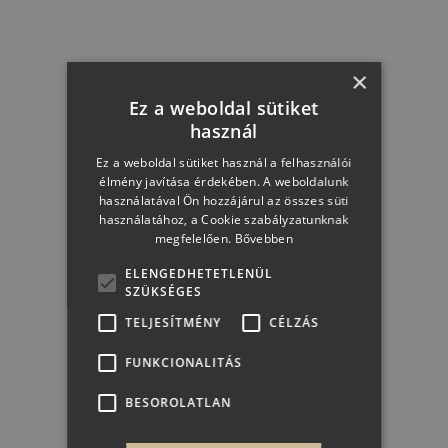
×
Ez a weboldal sütiket
Freixenet Ice Jégvödör
használ
Ez a weboldal sütiket használ a felhasználói
élmény javítása érdekében. A weboldalunk
használatával Ön hozzájárul az összes süti
használatához, a Cookie szabályzatunknak
megfelelően.
Bővebben
7 999 Ft
ELENGEDHETETLENÜL
SZÜKSÉGES
TELJESÍTMÉNY
CÉLZÁS
KOSÁRBA
FUNKCIONALITÁS
BESOROLATLAN