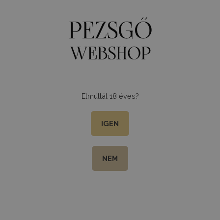
0
Menu
Elmúltál 18 éves?
IGEN
NEM