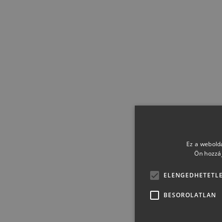
Ez a webolda
Törley 2-papírtáska fehér
Ön hozzáj
szürke
ELENGEDHETETL
BESOROLATLAN
1 499 Ft