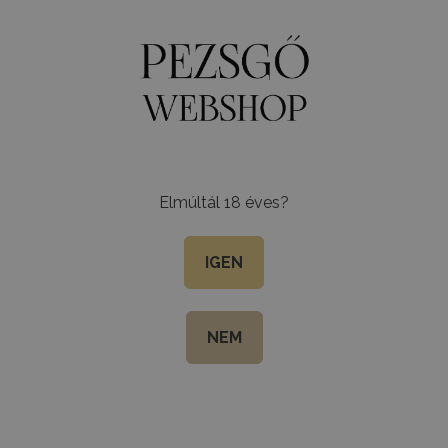
program
Szállítási információ
Kapcsolat
Oldaltérkép
Ü
k
Egyéb italok
Csomagok
BB Világa
Kiegészítők
Elmúltál 18 éves?
François pa
IGEN
Teszt ICE Pezsgő – mennyi
NEM
KOSÁRBA