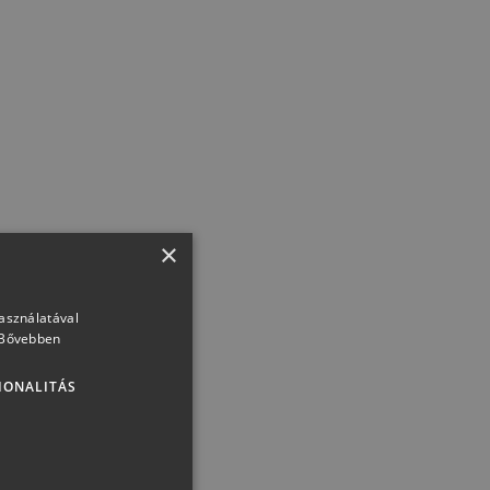
×
használatával
Freixenet jégtál
Bővebben
IONALITÁS
11 999 Ft