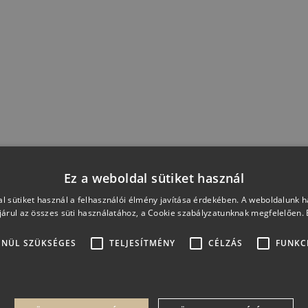
Ez a weboldal sütiket használ
l sütiket használ a felhasználói élmény javítása érdekében. A weboldalunk 
Freixenet Ice Jégvödör
BB ,,Retro" jégvödör
árul az összes süti használatához, a Cookie szabályzatunknak megfelelően.
ENÜL SZÜKSÉGES
TELJESÍTMÉNY
CÉLZÁS
FUNKC
7 999 Ft
4 299 Ft