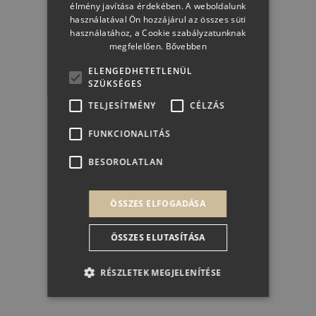
élmény javítása érdekében. A weboldalunk
használatával Ön hozzájárul az összes süti
használatához, a Cookie szabályzatunknak
megfelelően.
Bővebben
ELENGEDHETETLENÜL
SZÜKSÉGES
TELJESÍTMÉNY
CÉLZÁS
FUNKCIONALITÁS
BESOROLATLAN
ÖSSZES ELFOGADÁSA
ÖSSZES ELUTASÍTÁSA
TÖRLEY EXCELLENCE CHARDONNAY EXTRA
RÉSZLETEK MEGJELENÍTÉSE
SEC