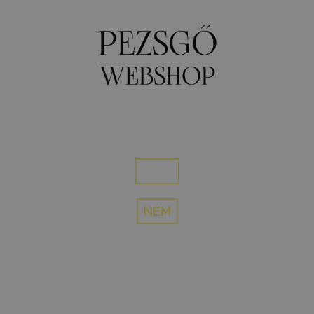
0
MENU
Elmúltál 18 éves?
IGEN
NEM