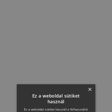
HUNGARIA EXTRA DRY 0,75L
3 349 Ft + 50 Ft
KOSÁRBA
×
Ez a weboldal sütiket
használ
Ez a weboldal sütiket használ a felhasználói